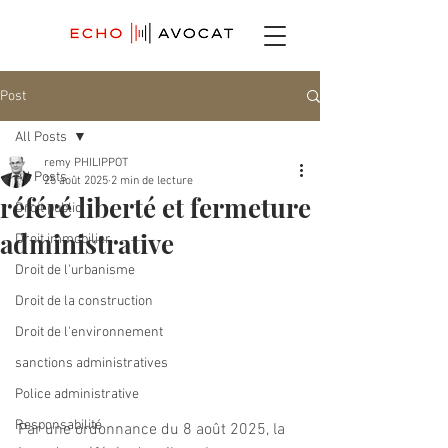
Post
All Posts
remy PHILIPPOT
All Posts
25 août 2025
2 min de lecture
référé liberté et fermeture
Droit public
administrative
Droit immobilier
Droit de l'urbanisme
Droit de la construction
Droit de l'environnement
sanctions administratives
Police administrative
Responsabilité
Par une ordonnance du 8 août 2025, la 