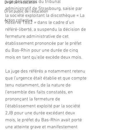
juge des référés du tribunal 
Droit de l'éducation
administratif de Strasbourg, saisie par 
Droit public de l'éducation
la société exploitant la discothèque « La 
Action collective
Réserve 1862 » dans le cadre d’un 
référé-liberté, a suspendu la décision de 
fermeture administrative de cet 
établissement prononcée par le préfet 
du Bas-Rhin pour une durée de cinq 
mois en tant qu’elle excède deux mois.
La juge des référés a notamment retenu 
que l’urgence était établie et que compte 
tenu notamment, de la nature de 
l’ensemble des faits constatés, en 
prononçant la fermeture de 
l’établissement exploité par la société 
2JB pour une durée excédant deux 
mois, le préfet du Bas-Rhin avait porté 
une atteinte grave et manifestement 