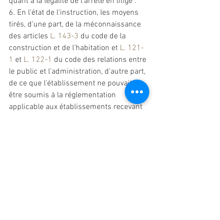
quant à la légalité de l'arrêté en litige : 
6. En l'état de l'instruction, les moyens 
tirés, d'une part, de la méconnaissance 
des articles 
L. 143-3
 du code de la 
construction et de l'habitation et 
L. 121-
1
 et 
L. 122-1
 du code des relations entre 
le public et l'administration, d'autre part, 
de ce que l'établissement ne pouvait 
être soumis à la réglementation 
applicable aux établissements recevant 
du public de 5ème catégorie, sont 
propres à créer un doute sérieux quant 
à la légalité de l'arrêté en litige. 
7. Il résulte de ce qui précède que la 
SAS Crazy Villas est fondée à demander 
la suspension, jusqu'à ce qu'il ait été 
statué sur sa requête au fond n° 
2401715, de l'arrêté du 18 mars 2024 
par lequel le maire de Couëtron-au-