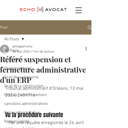
Post
All Posts
philippotremy
All Posts
24 mai 2024
7 min de lecture
Référé suspension et
Droit public
fermeture administrative
Droit immobilier
d'un ERP
Droit de l'urbanisme
Droit de la construction
Tribunal administratif d'Orléans, 13 mai 
Droit de l'environnement
2024, 2401716
sanctions administratives
Police administrative
Vu la procédure suivante
Responsabilité
 : Par une requête enregistrée le 26 avril 