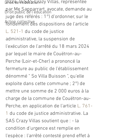
2024, la SAS Crazy Villas, représentée 
Droit de l'éducation
par Me Sapparrart, avocate, demande au 
Droit public de l'éducation
juge des référés : 1°) d'ordonner, sur le 
Action collective
fondement des dispositions de l'article 
L. 521-1
 du code de justice 
administrative
, la suspension de 
l'exécution de l'arrêté du 18 mars 2024 
par lequel le maire de Couëtron-au-
Perche (Loir-et-Cher) a prononcé la 
fermeture
 au public de l'établissement 
dénommé " So Villa Buisson ", qu'elle 
exploite dans cette commune ; 2°) de 
mettre une somme de 2 000 euros à la 
charge de la commune de Couëtron-au-
Perche, en application de l'article 
L. 761-
1
 du code de justice 
administrative
. La 
SAS Crazy Villas soutient que : - la 
condition d'urgence est remplie en 
l'espèce : l'arrêté contesté prend effet à 