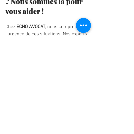
? Nous sommes là pour 
vous aider !
Chez 
ECHO AVOCAT
, nous comprenons 
l’urgence de ces situations. Nos experts 
en droit public et droit des affaires vous 
accompagnent pour contester une 
fermeture ou rétablir votre activité.
📍 
Adresse :
 106 rue Cardinet, 75017 
Paris
📞 
Téléphone :
 07 62 57 17 75
📧 
Email :
contact@echoavocats.com
Ne restez pas seul face à une fermeture 
administrative. 
Contactez-nous pour défendre vos droits 
et protéger votre activité.