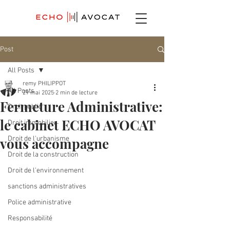
Post
All Posts
remy PHILIPPOT
All Posts
29 mai 2025
2 min de lecture
Fermeture Administrative:
Droit public
le cabinet ECHO AVOCAT
Droit immobilier
vous accompagne
Droit de l'urbanisme
Droit de la construction
Droit de l'environnement
sanctions administratives
Police administrative
Responsabilité