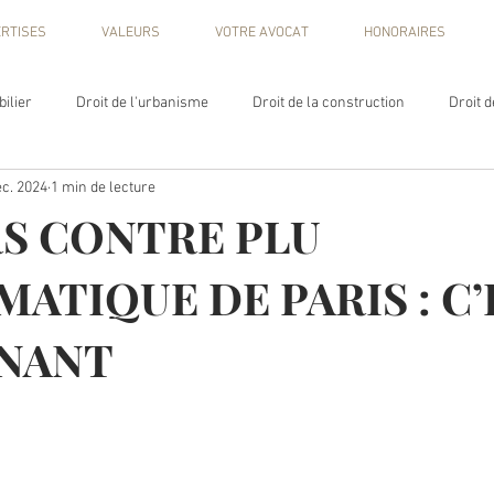
RTISES
VALEURS
VOTRE AVOCAT
HONORAIRES
ilier
Droit de l'urbanisme
Droit de la construction
Droit 
éc. 2024
1 min de lecture
e administrative
Responsabilité
Droit de l'éducation
Droit 
S CONTRE PLU
ATIQUE DE PARIS : C’
NANT