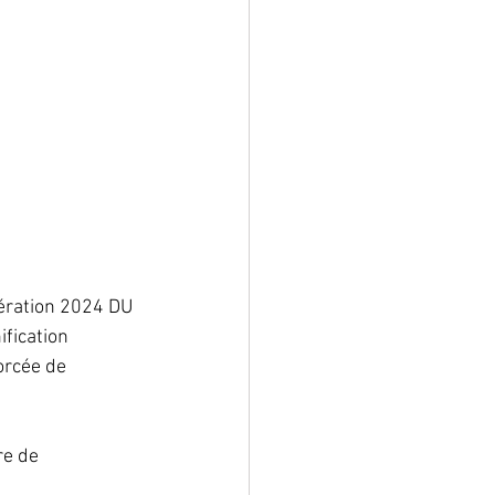
ération 2024 DU 
fication 
orcée de 
re de 