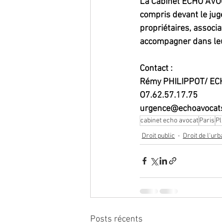
La Cabinet ECHO AVOCA
compris devant le jug
propriétaires, associa
accompagner dans leu
Contact :
Rémy PHILIPPOT/ EC
O7.62.57.17.75
urgence@echoavocat
cabinet echo avocat
Paris
Pl
Droit public
Droit de l'ur
Posts récents