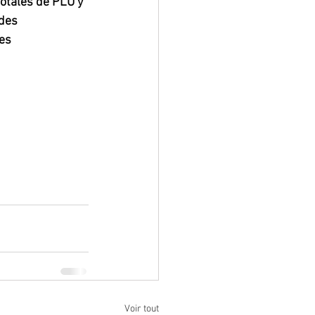
otales de PLU y 
des 
es 
Voir tout