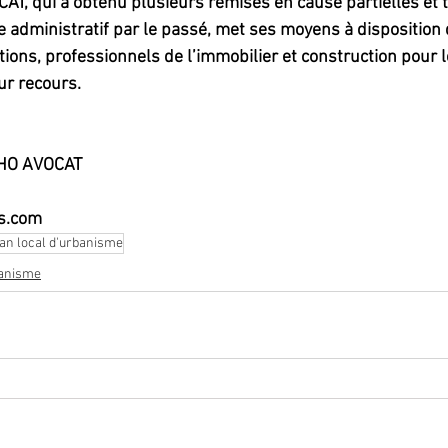
T, qui a obtenu plusieurs remises en cause partielles et t
e administratif par le passé, met ses moyens à disposition 
tions, professionnels de l’immobilier et construction pour l
r recours.
HO AVOCAT
s.com
an local d'urbanisme
banisme