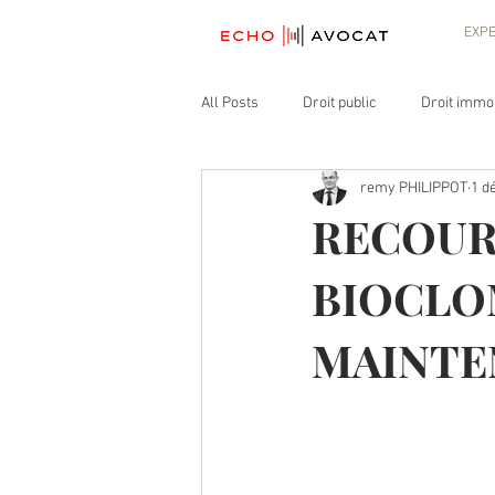
EXPE
All Posts
Droit public
Droit immob
remy PHILIPPOT
1 d
sanctions administratives
Polic
RECOUR
BIOCLOM
Action collective
MAINTE