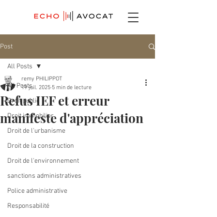
Post
All Posts
remy PHILIPPOT
All Posts
19 juil. 2025
5 min de lecture
Refus IEF et erreur
Droit public
manifeste d'appréciation
Droit immobilier
Droit de l'urbanisme
Droit de la construction
Droit de l'environnement
sanctions administratives
Police administrative
Responsabilité