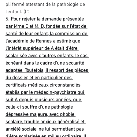
pli fermé attestant de la pathologie de 
l'enfant. () ". 
5
. Pour rejeter la demande présentée 
par Mme C et M. D, fondée sur l'état de 
santé de leur enfant, la commission de 
l'académie de Rennes a estimé que 
l'intérêt supérieur de A était d'être 
scolarisée avec d'autres enfants, le cas 
échéant dans le cadre d'une scolarité 
adaptée. Toutefois, il ressort des pièces 
du dossier, et en particulier des 
certificats médicaux circonstanciés 
établis par le médecin-psychiatre qui 
suit A depuis plusieurs années, que 
celle-ci souffre d'une pathologie 
dépressive majeure, avec phobie 
scolaire, trouble anxieux généralisé et 
anxiété sociale, ne lui permettant pas 
d'être scolarisée en milieu ordinaire. Il 