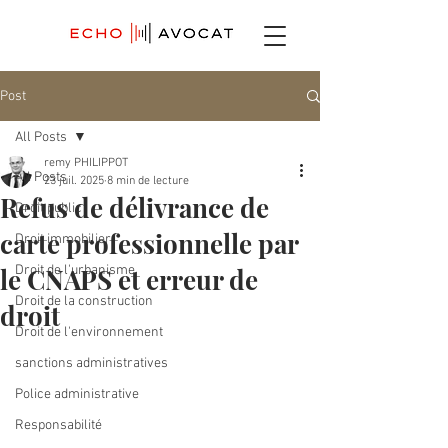
Post
All Posts
remy PHILIPPOT
All Posts
23 juil. 2025
8 min de lecture
Refus de délivrance de
Droit public
carte professionnelle par
Droit immobilier
le CNAPS et erreur de
Droit de l'urbanisme
Droit de la construction
droit
Droit de l'environnement
sanctions administratives
Police administrative
Responsabilité