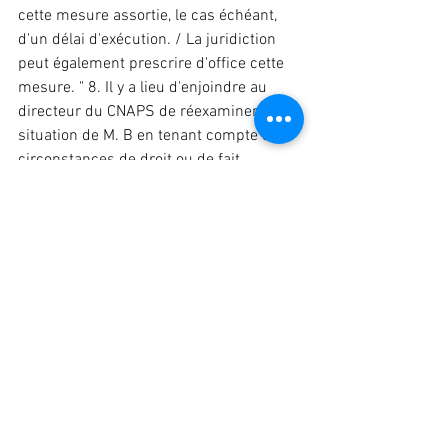
cette mesure assortie, le cas échéant, 
d'un délai d'exécution. / La juridiction 
peut également prescrire d'office cette 
mesure. " 8. Il y a lieu d'enjoindre au 
directeur du CNAPS de réexaminer la 
situation de M. B en tenant compte des 
circonstances de droit ou de fait 
intervenues depuis la présente décision, 
dans un délai de deux mois à compter 
de la notification du présent jugement 
sans qu'il y ait lieu de prononcer une 
astreinte. Sur les conclusions 
indemnitaires : 9. Toute illégalité 
commise par l'administration constitue 
une faute susceptible d'engager sa 
responsabilité, pour autant qu'il en soit 
résulté un préjudice direct et certain. Tel 
n'est pas le cas si la même décision 