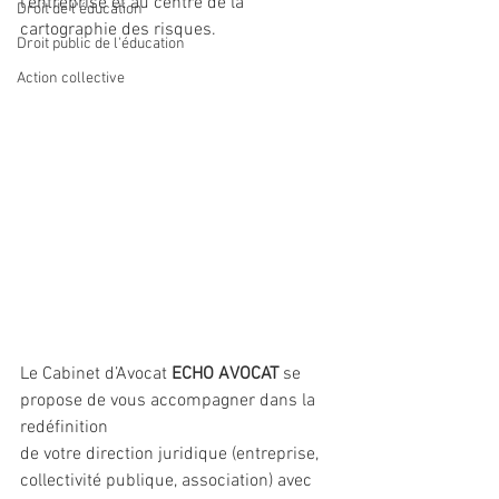
l’entreprise et au centre de la 
Droit de l'éducation
cartographie des risques.
Droit public de l'éducation
Action collective
Le Cabinet d’Avocat 
ECHO AVOCAT
 se 
propose de vous accompagner dans la 
redéfinition
de votre direction juridique (entreprise, 
collectivité publique, association) avec 