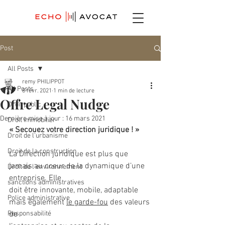
Post
All Posts
remy PHILIPPOT
All Posts
8 févr. 2021
1 min de lecture
Offre Legal Nudge
Droit public
Dernière mise à jour :
16 mars 2021
Droit immobilier
« Secouez votre direction juridique ! »
Droit de l'urbanisme
Droit de la construction
La Direction juridique est plus que 
jamais au coeur de la dynamique d’une 
Droit de l'environnement
entreprise. Elle
sanctions administratives
doit être innovante, mobile, adaptable 
Police administrative
mais également 
le garde-fou
 des valeurs 
Responsabilité
de