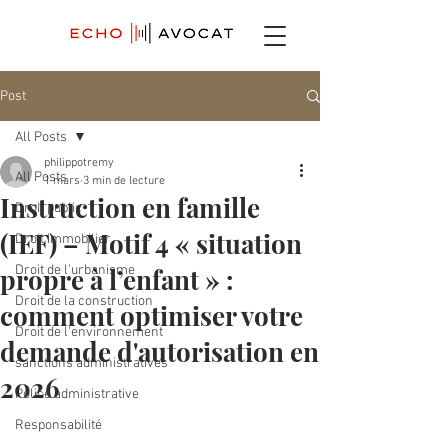
Post
All Posts
philippotremy
All Posts
1 mars
3 min de lecture
Instruction en famille
Droit public
(IEF) – Motif 4 « situation
Droit immobilier
propre à l’enfant » :
Droit de l'urbanisme
Droit de la construction
comment optimiser votre
Droit de l'environnement
demande d'autorisation en
sanctions administratives
2026
Police administrative
Responsabilité