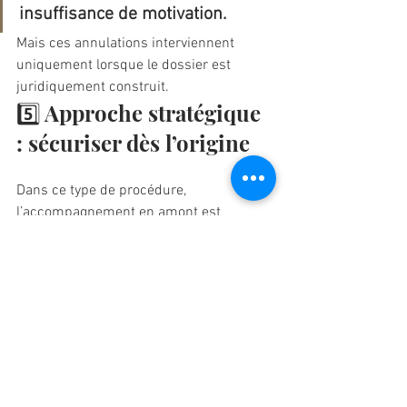
insuffisance de motivation.
Mais ces annulations interviennent 
uniquement lorsque le dossier est 
juridiquement construit.
5️⃣ Approche stratégique 
: sécuriser dès l’origine
Dans ce type de procédure, 
l’accompagnement en amont est 
déterminant.
Une intervention juridique permet :
✔ d’identifier si la situation relève 
réellement du motif 4
✔ de structurer l’argumentation 
juridique
✔ d’organiser les pièces justificatives
✔ d’anticiper les points de fragilité