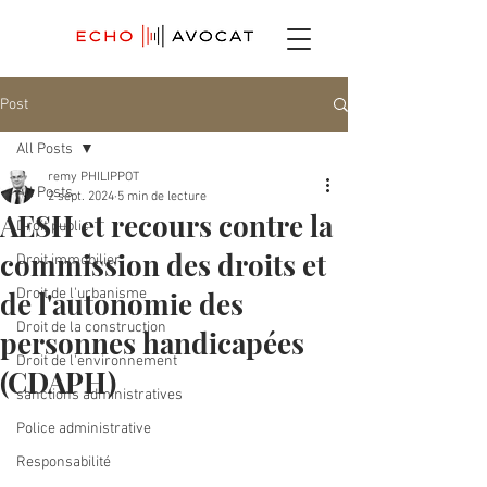
Post
All Posts
remy PHILIPPOT
All Posts
2 sept. 2024
5 min de lecture
AESH et recours contre la
Droit public
commission des droits et
Droit immobilier
de l'autonomie des
Droit de l'urbanisme
Droit de la construction
personnes handicapées
Droit de l'environnement
(CDAPH)
sanctions administratives
Police administrative
Responsabilité