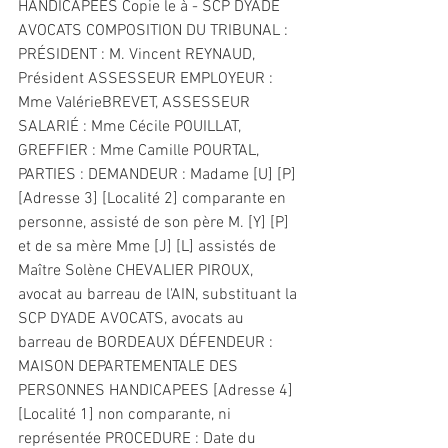
HANDICAPEES Copie le à - SCP DYADE 
AVOCATS COMPOSITION DU TRIBUNAL : 
PRÉSIDENT : M. Vincent REYNAUD, 
Président ASSESSEUR EMPLOYEUR : 
Mme ValérieBREVET, ASSESSEUR 
SALARIÉ : Mme Cécile POUILLAT, 
GREFFIER : Mme Camille POURTAL, 
PARTIES : DEMANDEUR : Madame [U] [P] 
[Adresse 3] [Localité 2] comparante en 
personne, assisté de son père M. [Y] [P] 
et de sa mère Mme [J] [L] assistés de 
Maître Solène CHEVALIER PIROUX, 
avocat au barreau de l'AIN, substituant la 
SCP DYADE AVOCATS, avocats au 
barreau de BORDEAUX DÉFENDEUR : 
MAISON DEPARTEMENTALE DES 
PERSONNES HANDICAPEES [Adresse 4] 
[Localité 1] non comparante, ni 
représentée PROCEDURE : Date du 