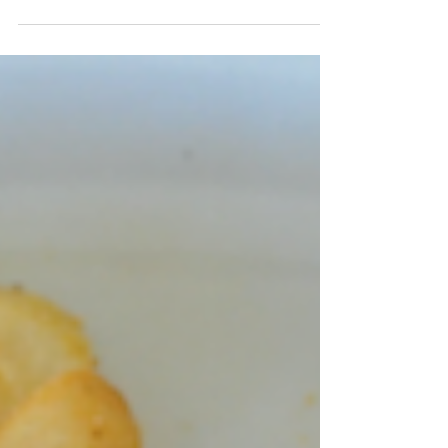
26 oct. 2024
6 min de lecture
Référé suspension (L. 521-1
CJA) et injonction sous
astreinte de mise en place
d'AESH
Tribunal administratif de Rennes, 11 octobre 2024,
2406022 Vu la procédure suivante : Par une requête,
enregistrée le 9 octobre 2024,...