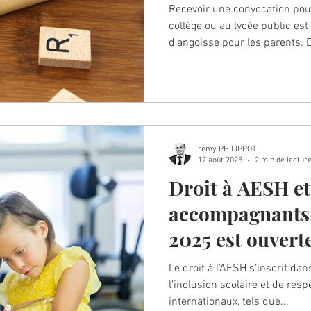
Recevoir une convocation pour 
collège ou au lycée public es
d’angoisse pour les parents. E
l’incertitude sur la suite de l
démunis. Pourtant, la loi enc
procédures : un élève n’est jamais
l’établissement. Chez ECHO A
régulièrement des familles da
pour protéger l’avenir scolair
remy PHILIPPOT
17 août 2025
2 min de lectur
Droit à AESH et
accompagnants
2025 est ouverte
Le droit à l'AESH s’inscrit da
l'inclusion scolaire et de re
internationaux, tels que...