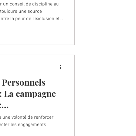
un conseil de discipline au
t toujours une source
ntre la peur de l’exclusion et
a scolarité, beaucoup se sentent
adre strictement ces
 seul face à
vocat , nous défendons
ns ces situations sensibles
e des enf
e
 Personnels
: La campagne
...
ns une volonté de renforcer
specter les engagements