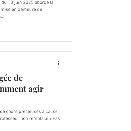
on
du 10 juin 2025 aborde la
a mise en demeure de
...
e
gée de
omment agir
 de cours précieuses à cause
professeur non remplacé ? Pas