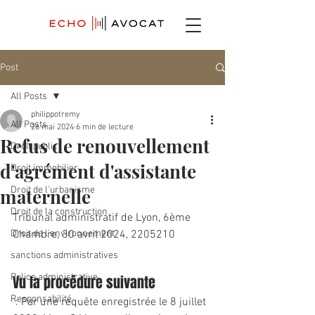
Post
All Posts
philippotremy
All Posts
26 mai 2024
6 min de lecture
Refus de renouvellement
Droit public
d'agrément d'assistante
Droit immobilier
maternelle
Droit de l'urbanisme
Droit de la construction
Tribunal administratif de Lyon, 6ème 
Droit de l'environnement
Chambre, 30 avril 2024, 2205210
sanctions administratives
Police administrative
Vu la procédure suivante
Responsabilité
 : Par une requête enregistrée le 8 juillet 