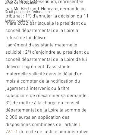
2022, Mme C Messaoudi, représentée 
Droit de l'éducation
par Me Bertrand-Hebrard, demande au 
Droit public de l'éducation
tribunal : 1°) d'annuler la décision du 11 
Action collective
mars 2022 par laquelle le président du 
conseil départemental de la Loire a 
refusé de lui délivrer 
l'agrément
 d'assistante maternelle 
sollicité ; 2°) d'enjoindre au président du 
conseil départemental de la Loire de lui 
délivrer 
l'agrément
 d'assistante 
maternelle sollicité dans le délai d'un 
mois à compter de la notification du 
jugement à intervenir, ou à titre 
subsidiaire de réexaminer sa demande ; 
3°) de mettre à la charge du conseil 
départemental de la Loire la somme de 
2 000 euros en application des 
dispositions combinées de l'article 
L 
761-1
 du code de justice administrative 