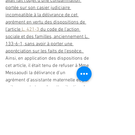
avait fait l'objet d'une condamnation 
portée sur son casier judiciaire 
incompatible à la délivrance de cet 
agrément
 en vertu des dispositions de 
l'article 
L. 421-3
 du code de l'action 
sociale et des familles, anciennement L. 
133-6-1, sans avoir à porter une 
appréciation sur les faits de l'espèce. 
Ainsi, en application des dispositions de 
cet article, il était tenu de refuser à Mme 
Messaoudi la délivrance d'un 
agrément
 d'assistante maternelle et, par 
suite, compte tenu de cette situation de 
compétence liée, les moyens tirés du 
défaut de motivation de la décision, du 
vice de procédure pour absence de 
saisine de la commission consultative 
paritaire départementale, du retrait 
illégal d'une décision créatrice de droit, 