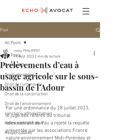
Post
All Posts
remy PHILIPPOT
All Posts
13 août 2023
2 min de lecture
Prélèvements d’eau à
Droit public
usage agricole sur le sous-
Droit immobilier
bassin de l’Adour
Droit de l'urbanisme
Droit de la construction
Droit de l'environnement
Par une ordonnance du 28 juillet 2023, 
sanctions administratives
le juge des référés du tribunal 
administratif de Pau a rejeté la requête 
Police administrative
présentée par les associations France 
Responsabilité
nature environnement Midi-Pyrénées et 