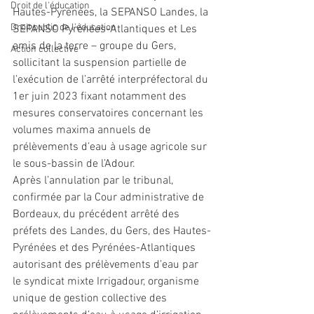
Droit de l'éducation
Hautes-Pyrénées, la SEPANSO Landes, la 
Droit public de l'éducation
SEPANSO Pyrénées-Atlantiques et Les 
amis de la terre – groupe du Gers, 
Action collective
sollicitant la suspension partielle de 
l’exécution de l’arrêté interpréfectoral du 
1er juin 2023 fixant notamment des 
mesures conservatoires concernant les 
volumes maxima annuels de 
prélèvements d’eau à usage agricole sur 
le sous-bassin de l’Adour.
Après l’annulation par le tribunal, 
confirmée par la Cour administrative de 
Bordeaux, du précédent arrêté des 
préfets des Landes, du Gers, des Hautes-
Pyrénées et des Pyrénées-Atlantiques 
autorisant des prélèvements d’eau par 
le syndicat mixte Irrigadour, organisme 
unique de gestion collective des 