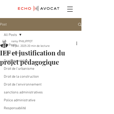
Post
All Posts
remy PHILIPPOT
All Posts
10 juil. 2025
20 min de lecture
IEF et justification du
Droit public
projet pédagogique
Droit immobilier
Droit de l'urbanisme
Droit de la construction
Droit de l'environnement
sanctions administratives
Police administrative
Responsabilité