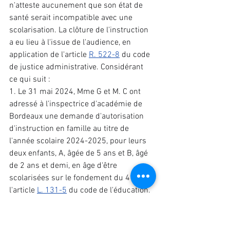
n'atteste aucunement que son état de 
santé serait incompatible avec une 
scolarisation. La clôture de l'instruction 
a eu lieu à l'issue de l'audience, en 
application de l'article 
R. 522-8
 du code 
de justice administrative. Considérant 
ce qui suit : 
1. Le 31 mai 2024, Mme G et M. C ont 
adressé à l'inspectrice d'académie de 
Bordeaux une demande d'autorisation 
d'instruction en famille au titre de 
l'année scolaire 2024-2025, pour leurs 
deux enfants, A, âgée de 5 ans et B, âgé 
de 2 ans et demi, en âge d'être 
scolarisées sur le fondement du 4° de 
l'article 
L. 131-5
 du code de l'éducation. 
Par décisions du 10 juin 2024, un refus 
explicite leur a été opposé par le 
directeur académique des services de 