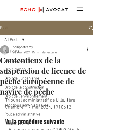
Post
All Posts
philippotremy
All Posts
30 mai 2024
15 min de lecture
Contentieux de la
Droit public
suspension de licence de
Droit immobilier
pèche européenne de
Droit de l'urbanisme
Droit de la construction
navire de pèche
Droit de l'environnement
Tribunal administratif de Lille, 1ère 
sanctions administratives
Chambre, 17 mai 2024, 1910612
Police administrative
Vu la procédure suivante
Responsabilité