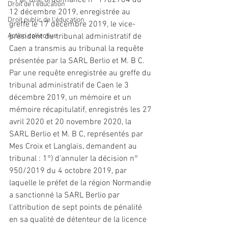
 : Par une ordonnance n° 1902764 du 
Droit de l'éducation
12 décembre 2019, enregistrée au 
Droit public de l'éducation
greffe le 17 décembre 2019, le vice-
Action collective
président du tribunal administratif de 
Caen a transmis au tribunal la requête 
présentée par la SARL Berlio 
et
 M. B C. 
Par une requête enregistrée au greffe du 
tribunal administratif de Caen le 3 
décembre 2019, un mémoire 
et
 un 
mémoire récapitulatif, enregistrés les 27 
avril 2020 
et
 20 novembre 2020, la 
SARL Berlio 
et
 M. B C, représentés par 
Mes Croix 
et
 Langlais, demandent au 
tribunal : 1°) d'annuler la décision n° 
950/2019 du 4 octobre 2019, par 
laquelle le préfet de la région Normandie 
a 
sanctionné
 la SARL Berlio par 
l'attribution de sept points de pénalité 
en sa qualité de détenteur de la licence 