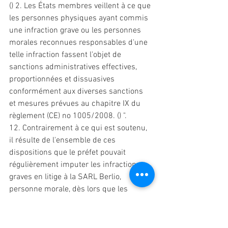
() 2. Les États membres veillent à ce que 
les personnes physiques ayant commis 
une infraction grave ou les personnes 
morales reconnues responsables d'une 
telle infraction fassent l'objet de 
sanctions
 administratives effectives, 
proportionnées 
et
 dissuasives 
conformément aux diverses 
sanctions 
et
 mesures prévues au chapitre IX du 
règlement (CE) no 1005/2008. () ". 
12. Contrairement à ce qui est soutenu, 
il résulte de l'ensemble de ces 
dispositions que le préfet pouvait 
régulièrement imputer les infractions 
graves en litige à la SARL Berlio, 
personne morale, dès lors que les 
infractions poursuivies ont été 
commises à son profit. 
13. En cinquième lieu, aux termes de 