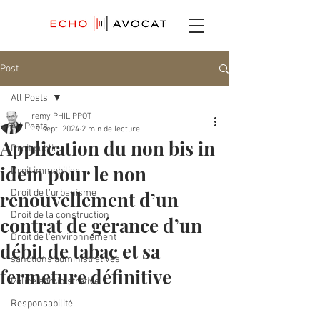
Post
All Posts
remy PHILIPPOT
All Posts
19 sept. 2024
2 min de lecture
Application du non bis in
Droit public
idem pour le non
Droit immobilier
renouvellement d’un
Droit de l'urbanisme
Droit de la construction
contrat de gérance d’un
Droit de l'environnement
débit de tabac et sa
sanctions administratives
fermeture définitive
Police administrative
Responsabilité