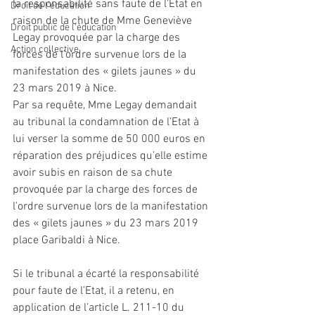
la responsabilité sans faute de l’Etat en 
Droit de l'éducation
raison de la chute de Mme Geneviève 
Droit public de l'éducation
Legay provoquée par la charge des 
Action collective
forces de l’ordre survenue lors de la 
manifestation des « gilets jaunes » du 
23 mars 2019 à Nice.
Par sa requête, Mme Legay demandait 
au tribunal la condamnation de l’Etat à 
lui verser la somme de 50 000 euros en 
réparation des préjudices qu’elle estime 
avoir subis en raison de sa chute 
provoquée par la charge des forces de 
l’ordre survenue lors de la manifestation 
des « gilets jaunes » du 23 mars 2019 
place Garibaldi à Nice.
Si le tribunal a écarté la responsabilité 
pour faute de l’Etat, il a retenu, en 
application de l’article L. 211-10 du 