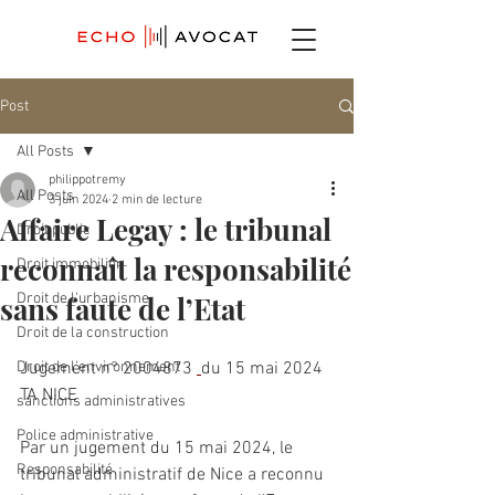
Post
All Posts
philippotremy
All Posts
3 juin 2024
2 min de lecture
Affaire Legay : le tribunal
Droit public
reconnaît la responsabilité
Droit immobilier
sans faute de l’Etat
Droit de l'urbanisme
Droit de la construction
Droit de l'environnement
Jugement n° 
2004873
du 15 mai 2024 
TA NICE
sanctions administratives
Police administrative
Par un jugement du 15 mai 2024, le 
Responsabilité
tribunal administratif de Nice a reconnu 